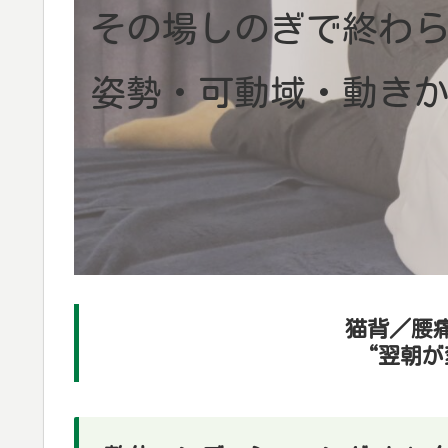
その場しのぎで
終わ
姿勢・可動域・動き
猫背／腰
“翌朝が