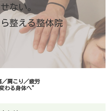
らせない。
から整える整体院
痛／肩こり／疲労
変わる身体へ”